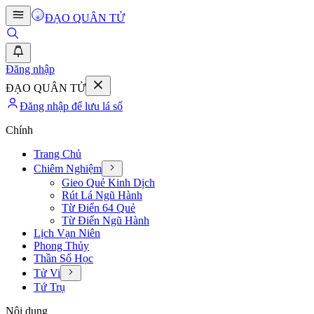
ĐẠO QUÂN TỬ
Đăng nhập
ĐẠO QUÂN TỬ
Đăng nhập để lưu lá số
Chính
Trang Chủ
Chiêm Nghiệm
Gieo Quẻ Kinh Dịch
Rút Lá Ngũ Hành
Từ Điển 64 Quẻ
Từ Điển Ngũ Hành
Lịch Vạn Niên
Phong Thủy
Thần Số Học
Tử Vi
Tứ Trụ
Nội dung