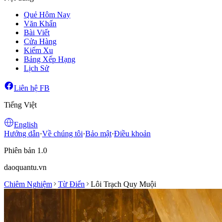
Quẻ Hôm Nay
Văn Khấn
Bài Viết
Cửa Hàng
Kiếm Xu
Bảng Xếp Hạng
Lịch Sử
Liên hệ FB
Tiếng Việt
English
Hướng dẫn
·
Về chúng tôi
·
Bảo mật
·
Điều khoản
Phiên bản 1.0
daoquantu.vn
Chiêm Nghiệm
Từ Điển
Lôi Trạch Quy Muội