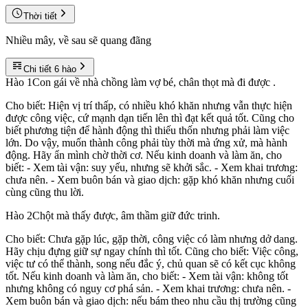
Thời tiết
Nhiều mây, về sau sẽ quang đãng
Chi tiết 6 hào
Hào
1
Con gái về nhà chồng làm vợ bé, chân thọt mà đi được .
Cho biết: Hiện vị trí thấp, có nhiều khó khăn nhưng vẫn thực hiện
được công việc, cứ mạnh dạn tiến lên thì đạt kết quả tốt. Cũng cho
biết phương tiện để hành động thì thiếu thốn nhưng phải làm việc
lớn. Do vậy, muốn thành công phải tùy thời mà ứng xử, mà hành
động. Hãy ẩn mình chờ thời cơ. Nếu kinh doanh và làm ăn, cho
biết: - Xem tài vận: suy yếu, nhưng sẽ khởi sắc. - Xem khai trương:
chưa nên. - Xem buôn bán và giao dịch: gặp khó khăn nhưng cuối
cùng cũng thu lời.
Hào
2
Chột mà thấy được, âm thầm giữ đức trinh.
Cho biết: Chưa gặp lúc, gặp thời, công việc có làm nhưng dở dang.
Hãy chịu đựng giữ sự ngay chính thì tốt. Cũng cho biết: Việc công,
việc tư có thể thành, song nếu đắc ý, chủ quan sẽ có kết cục không
tốt. Nếu kinh doanh và làm ăn, cho biết: - Xem tài vận: không tốt
nhưng không có nguy cơ phá sản. - Xem khai trương: chưa nên. -
Xem buôn bán và giao dịch: nếu bám theo nhu cầu thị trường cũng