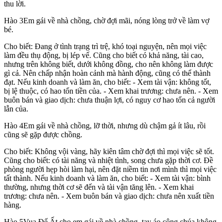
thu lời.
Hào
3
Em gái về nhà chồng, chờ đợi mãi, nóng lòng trở về làm vợ
bé.
Cho biết: Đang ở tình trạng trì trệ, khó toại nguyện, nên mọi việc
làm đều thụ động, bị lép vế. Cũng cho biết có khả năng, tài cao,
nhưng trên không biết, dưới không đồng, cho nên không làm được
gì cả. Nên chấp nhận hoàn cảnh mà hành động, cũng có thể thành
đạt. Nếu kinh doanh và làm ăn, cho biết: - Xem tài vận: không tốt,
bị lệ thuộc, có hao tổn tiền của. - Xem khai trương: chưa nên. - Xem
buôn bán và giao dịch: chưa thuận lợi, có nguy cơ hao tổn cả người
lẫn của.
Hào
4
Em gái về nhà chồng, lỡ thời, nhưng dù chậm gả ít lâu, rồi
cũng sẽ gặp được chồng.
Cho biết: Không vội vàng, hãy kiên tâm chờ đợi thì mọi việc sẽ tốt.
Cũng cho biết: có tài năng và nhiệt tình, song chưa gặp thời cơ. Đề
phòng người hẹp hòi làm hại, nên đặt niềm tin nơi mình thì mọi việc
tất thành. Nếu kinh doanh và làm ăn, cho biết: - Xem tài vận: bình
thường, nhưng thời cơ sẽ đến và tài vận tăng lên. - Xem khai
trương: chưa nên. - Xem buôn bán và giao dịch: chưa nên xuất tiền
hàng.
Hào
5
Vua Đế Ất cho em gái về nhà chồng, tay áo công chúa không