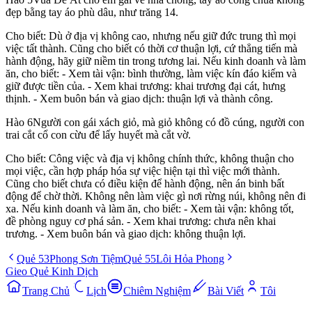
đẹp bằng tay áo phù dâu, như trăng 14.
Cho biết: Dù ở địa vị không cao, nhưng nếu giữ đức trung thì mọi
việc tất thành. Cũng cho biết có thời cơ thuận lợi, cứ thẳng tiến mà
hành động, hãy giữ niềm tin trong tương lai. Nếu kinh doanh và làm
ăn, cho biết: - Xem tài vận: bình thường, làm việc kín đáo kiếm và
giữ được tiền của. - Xem khai trương: khai trương đại cát, hưng
thịnh. - Xem buôn bán và giao dịch: thuận lợi và thành công.
Hào
6
Người con gái xách giỏ, mà giỏ không có đồ cúng, người con
trai cắt cổ con cừu để lấy huyết mà cắt vờ.
Cho biết: Công việc và địa vị không chính thức, không thuận cho
mọi việc, cần hợp pháp hóa sự việc hiện tại thì việc mới thành.
Cũng cho biết chưa có điều kiện để hành động, nên án binh bất
động để chờ thời. Không nên làm việc gì nơi rừng núi, không nên đi
xa. Nếu kinh doanh và làm ăn, cho biết: - Xem tài vận: không tốt,
đề phòng nguy cơ phá sản. - Xem khai trương: chưa nên khai
trương. - Xem buôn bán và giao dịch: không thuận lợi.
Quẻ
53
Phong Sơn Tiệm
Quẻ
55
Lôi Hỏa Phong
Gieo Quẻ Kinh Dịch
Trang Chủ
Lịch
Chiêm Nghiệm
Bài Viết
Tôi