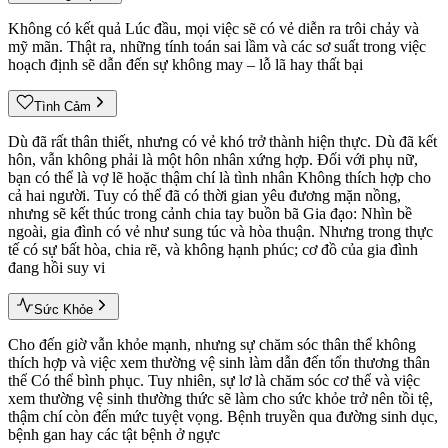
Không có kết quả Lúc đầu, mọi việc sẽ có vẻ diễn ra trôi chảy và
mỹ mãn. Thật ra, những tính toán sai lầm và các sơ suất trong việc
hoạch định sẽ dẫn đến sự không may – lỗ lã hay thất bại
Tình Cảm
Dù đã rất thân thiết, nhưng có vẻ khó trở thành hiện thực. Dù đã kết
hôn, vẫn không phải là một hôn nhân xứng hợp. Đối với phụ nữ,
bạn có thể là vợ lẽ hoặc thậm chí là tình nhân Không thích hợp cho
cả hai người. Tuy có thể đã có thời gian yêu đương mặn nồng,
nhưng sẽ kết thúc trong cảnh chia tay buồn bã Gia đạo: Nhìn bề
ngoài, gia đình có vẻ như sung túc và hòa thuận. Nhưng trong thực
tế có sự bất hòa, chia rẽ, và không hạnh phúc; cơ đồ của gia đình
đang hồi suy vi
Sức Khỏe
Cho đến giờ vẫn khỏe mạnh, nhưng sự chăm sóc thân thể không
thích hợp và việc xem thường vệ sinh làm dẫn đến tổn thương thân
thể Có thể bình phục. Tuy nhiên, sự lơ là chăm sóc cơ thể và việc
xem thường vệ sinh thường thức sẽ làm cho sức khỏe trở nên tồi tệ,
thậm chí còn đến mức tuyệt vọng. Bệnh truyền qua đường sinh dục,
bệnh gan hay các tật bệnh ở ngực