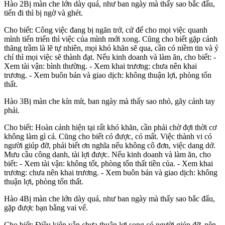
Hào
2
Bị màn che lớn dày quá, như ban ngày mà thấy sao bắc đẩu,
tiến đi thì bị ngờ và ghét.
Cho biết: Công việc đang bị ngăn trở, cứ để cho mọi việc quanh
mình tiến triển thì việc của mình mới xong. Cũng cho biết gặp cảnh
thăng trầm là lẽ tự nhiên, mọi khó khăn sẽ qua, cần có niềm tin và ý
chí thì mọi việc sẽ thành đạt. Nếu kinh doanh và làm ăn, cho biết: -
Xem tài vận: bình thường. - Xem khai trương: chưa nên khai
trương. - Xem buôn bán và giao dịch: không thuận lợi, phòng tổn
thất.
Hào
3
Bị màn che kín mít, ban ngày mà thấy sao nhỏ, gãy cánh tay
phải.
Cho biết: Hoàn cảnh hiện tại rất khó khăn, cần phải chờ đợi thời cơ
không làm gì cả. Cũng cho biết có được, có mất. Việc thành vi có
người giúp đỡ, phải biết ơn nghĩa nếu không cô đơn, việc dang dở.
Mưu cầu công danh, tài lợi được. Nếu kinh doanh và làm ăn, cho
biết: - Xem tài vận: không tốt, phòng tổn thất tiền của. - Xem khai
trương: chưa nên khai trương. - Xem buôn bán và giao dịch: không
thuận lợi, phòng tổn thất.
Hào
4
Bị màn che lớn dày quá, như ban ngày mà thấy sao bắc đẩu,
gặp được bạn bằng vai vế.
Cho biết: Điều kiện vẫn chưa thuận lợi song có người giúp đỡ, nên