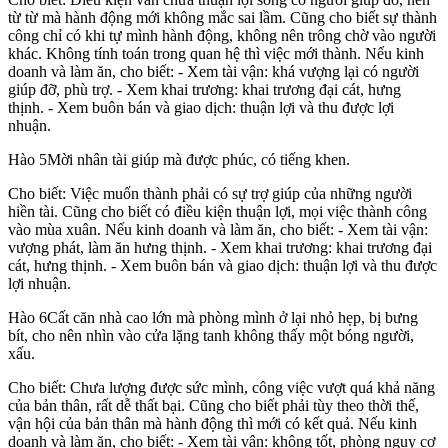
từ từ mà hành động mới không mắc sai lầm. Cũng cho biết sự thành
công chỉ có khi tự mình hành động, không nên trông chờ vào người
khác. Không tính toán trong quan hệ thì việc mới thành. Nếu kinh
doanh và làm ăn, cho biết: - Xem tài vận: khá vượng lại có người
giúp đỡ, phù trợ. - Xem khai trương: khai trương đại cát, hưng
thịnh. - Xem buôn bán và giao dịch: thuận lợi và thu được lợi
nhuận.
Hào
5
Mời nhân tài giúp mà được phúc, có tiếng khen.
Cho biết: Việc muốn thành phải có sự trợ giúp của những người
hiền tài. Cũng cho biết có điều kiện thuận lợi, mọi việc thành công
vào mùa xuân. Nếu kinh doanh và làm ăn, cho biết: - Xem tài vận:
vượng phát, làm ăn hưng thịnh. - Xem khai trương: khai trương đại
cát, hưng thịnh. - Xem buôn bán và giao dịch: thuận lợi và thu được
lợi nhuận.
Hào
6
Cất căn nhà cao lớn mà phòng mình ở lại nhỏ hẹp, bị bưng
bít, cho nên nhìn vào cửa lặng tanh không thấy một bóng người,
xấu.
Cho biết: Chưa lượng được sức mình, công việc vượt quá khả năng
của bản thân, rất dễ thất bại. Cũng cho biết phải tùy theo thời thế,
vận hội của bản thân mà hành động thì mới có kết quả. Nếu kinh
doanh và làm ăn, cho biết: - Xem tài vận: không tốt, phòng nguy cơ