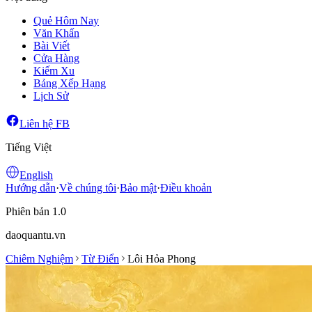
Quẻ Hôm Nay
Văn Khấn
Bài Viết
Cửa Hàng
Kiếm Xu
Bảng Xếp Hạng
Lịch Sử
Liên hệ FB
Tiếng Việt
English
Hướng dẫn
·
Về chúng tôi
·
Bảo mật
·
Điều khoản
Phiên bản 1.0
daoquantu.vn
Chiêm Nghiệm
Từ Điển
Lôi Hỏa Phong