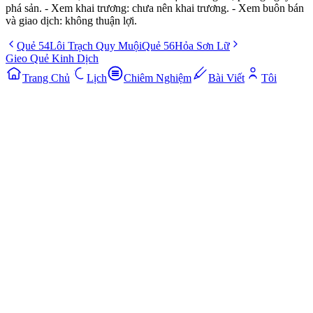
phá sản. - Xem khai trương: chưa nên khai trương. - Xem buôn bán
và giao dịch: không thuận lợi.
Quẻ
54
Lôi Trạch Quy Muội
Quẻ
56
Hỏa Sơn Lữ
Gieo Quẻ Kinh Dịch
Trang Chủ
Lịch
Chiêm Nghiệm
Bài Viết
Tôi