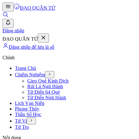
ĐẠO QUÂN TỬ
Đăng nhập
ĐẠO QUÂN TỬ
Đăng nhập để lưu lá số
Chính
Trang Chủ
Chiêm Nghiệm
Gieo Quẻ Kinh Dịch
Rút Lá Ngũ Hành
Từ Điển 64 Quẻ
Từ Điển Ngũ Hành
Lịch Vạn Niên
Phong Thủy
Thần Số Học
Tử Vi
Tứ Trụ
Nội dung