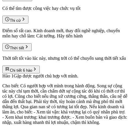
Có thể tìm được công việc hay chức vụ tốt
Thi cử
Điểm số rất cao. Kinh doanh mới, thay đổi nghề nghiệp, chuyến
môn hay chỗ làm: Cát tường. Hãy tiến hành
Thời tiết
Thời tiết tốt vào lúc này, nhưng trời có thể chuyển sang thời tiết xấu
Chi tiết 6 hào
Hào
1
Gặp được người chủ hợp với mình.
Cho biết: Có người hợp với mình trong hành động. Song sự cộng
tác này chỉ tạm thời, cần chấm dứt sự cộng tác đó khi có thời cơ thì
có lợi. Cũng cho biết nếu ứng xử cương cứng, thẳng thắn, câu nệ dễ
dẫn đến thất bại. Phải tùy thời, tùy hoàn cảnh mà ứng phó thì mới
thắng lợi. Qua gian nan sẽ có tương lai tốt đẹp. Nếu kinh doanh và
làm ăn, cho biết: - Xem tài vận: khá vượng lại có quý nhân phù trợ.
- Xem khai trương: khai trương được. - Xem buôn bán và giao dịch:
nhập, xuất hàng nhanh thì lợi nhuận, chậm thì không.